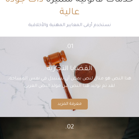
خدمات قانونية متميزة
ذات جودة
عالية
نستخدم أرقى المعايير المهنية والأخلاقية
01.
القضايا التجارية
هذا النص هو مثال لنص يمكن أن يستبدل في نفس المساحة،
لقد تم توليد هذا النص من مولد النص العربى
معرفة المزيد
02.