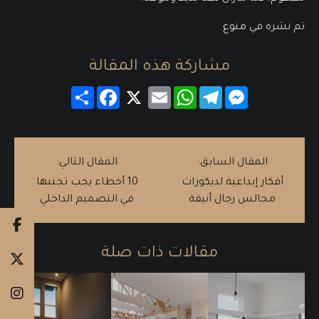
تم نشره في
منوع
مشاركة هذه المقالة
Messenger
Telegram
WhatsApp
Email
X
Facebook
انشر
المقال السابق:
المقال التالي:
أفكار إبداعية لديكورات
10 أخطاء يجب تجنبها
مجالس رجال أنيقة
في التصميم الداخلي
مقالات ذات صلة