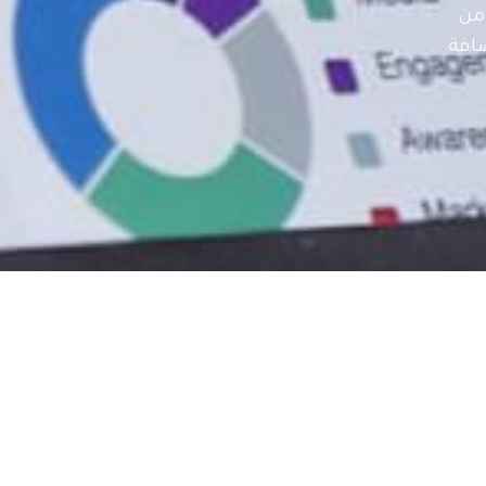
من
افة