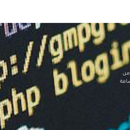
من
افة