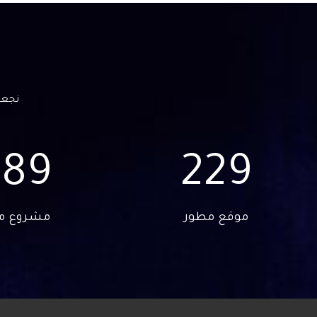
نجعل
390
230
موقع مطور
مشروع من