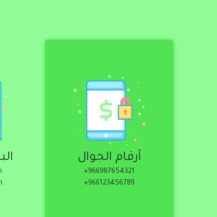
أرقام الجوال
ا
أرقام الجوال
الب
966987654321+
m
966987654321+
966123456789+
m
966123456789+