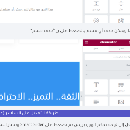
ا ويمكن حذف أي قسم بالضغط على زر “حذف قسم”
طريقة التعديل على السلايدر (ع
 إلى لوحة تحكم الووردبريس ثم نضغط على Smart Slider ونختار السلايدر الرئيسي.