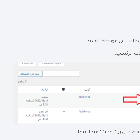
لمطلوب في موقعك الجديد.
ط على زر “تحديث” عند الانتهاء