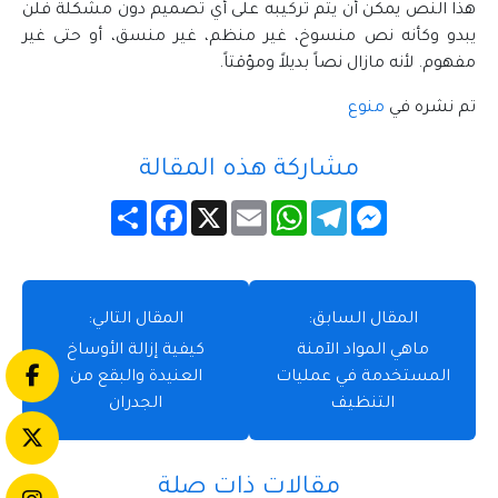
هذا النص يمكن أن يتم تركيبه على أي تصميم دون مشكلة فلن
يبدو وكأنه نص منسوخ، غير منظم، غير منسق، أو حتى غير
مفهوم. لأنه مازال نصاً بديلاً ومؤقتاً.
تم نشره في
منوع
مشاركة هذه المقالة
Messenger
Telegram
WhatsApp
Email
X
Facebook
انشر
المقال السابق:
المقال التالي:
ماهي المواد الآمنة
كيفية إزالة الأوساخ
المستخدمة في عمليات
العنيدة والبقع من
التنظيف
الجدران
مقالات ذات صلة